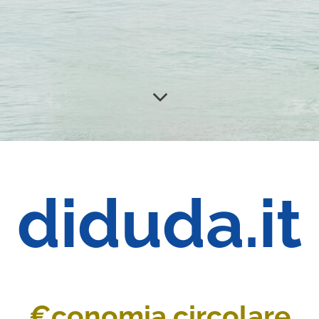
diduda.it
€conomia circolare