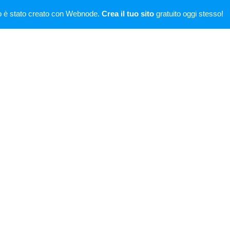
o è stato creato con Webnode.
Crea il tuo sito
gratuito oggi stesso!
didudà
SITEMAP