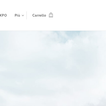
XPO
Più
Carrello